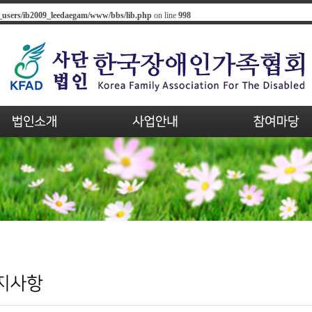
_users/ib2009_leedaegam/www/bbs/lib.php
on line
998