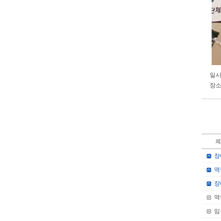
일시 
장소
장
역
장
역
임