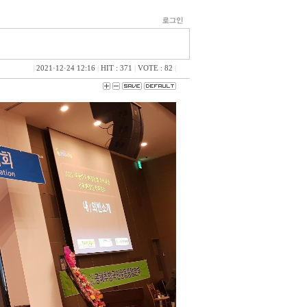
|
2021·12·24 12:16
|
HIT : 371
|
VOTE : 82
|