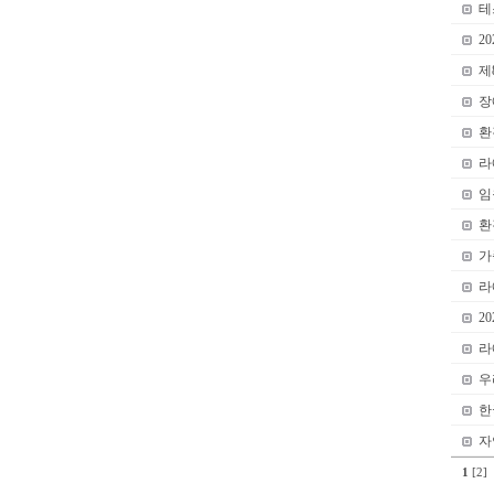
테
2
제
장
환
라
임
환
가
라
2
라
우
한
자
1
[2]