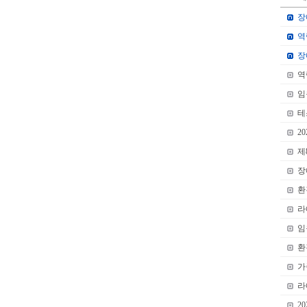
장
역
장
역
임
테
2
제
장
환
라
임
환
가
라
2