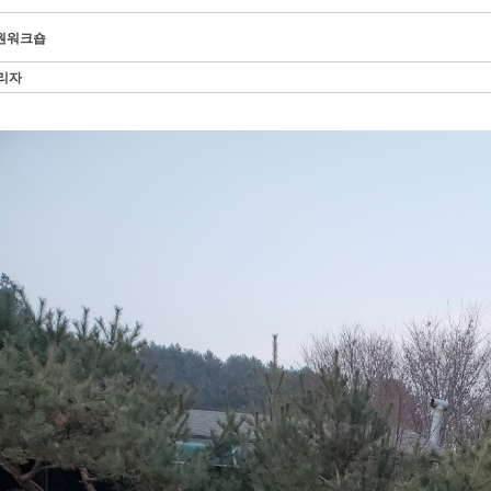
원워크숍
리자