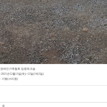
장애인가족협회 임원워크숍
2021년12월11일(토)~12일(1박2일)
: 가평(서리원)