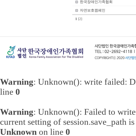
한국장애인가족협회
자연보호캠페인
1
[2]
Warning
: Unknown(): write failed: 
line
0
Warning
: Unknown(): Failed to write s
current setting of session.save_path 
Unknown
on line
0