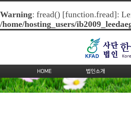
Warning
: fread() [
function.fread
]: L
/home/hosting_users/ib2009_leeda